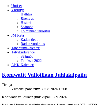
Uutiset
Yhdistys
Hallitus
Jäsenyys
Historia
Säännöt
Toiminnan tarkoitus
JM-Rata
Radan tiedot
Radan vuokraus
Tapahtumakalenteri
TalviEndurance
Säännöt
Tulokset 2022
AKK Kalenteri
Koniwatit Valloillaan Juhlakilpailu
Tietoja
Viimeksi päivitetty: 30.08.2024 15:08
Koniwatit Valloillaan juhlakilpailu 7.9.2024
Kotkan Moottoriurheilukeskuksessa, Lentokentäntie 275. 48720