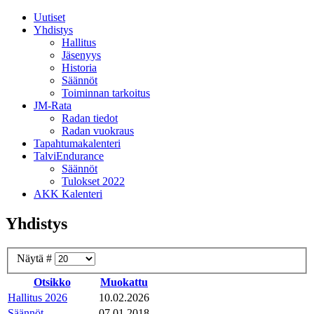
Uutiset
Yhdistys
Hallitus
Jäsenyys
Historia
Säännöt
Toiminnan tarkoitus
JM-Rata
Radan tiedot
Radan vuokraus
Tapahtumakalenteri
TalviEndurance
Säännöt
Tulokset 2022
AKK Kalenteri
Yhdistys
Näytä #
Otsikko
Muokattu
Hallitus 2026
10.02.2026
Säännöt
07.01.2018