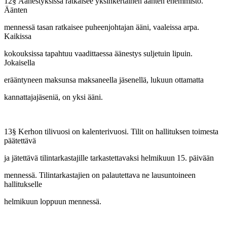
12§ Äänestyksissä ratkaisee yksinkertainen äänten enemmistö.
Äänten
mennessä tasan ratkaisee puheenjohtajan ääni, vaaleissa arpa.
Kaikissa
kokouksissa tapahtuu vaadittaessa äänestys suljetuin lipuin.
Jokaisella
erääntyneen maksunsa maksaneella jäsenellä, lukuun ottamatta
kannattajajäseniä, on yksi ääni.
13§ Kerhon tilivuosi on kalenterivuosi. Tilit on hallituksen toimesta
päätettävä
ja jätettävä tilintarkastajille tarkastettavaksi helmikuun 15. päivään
mennessä. Tilintarkastajien on palautettava ne lausuntoineen
hallitukselle
helmikuun loppuun mennessä.