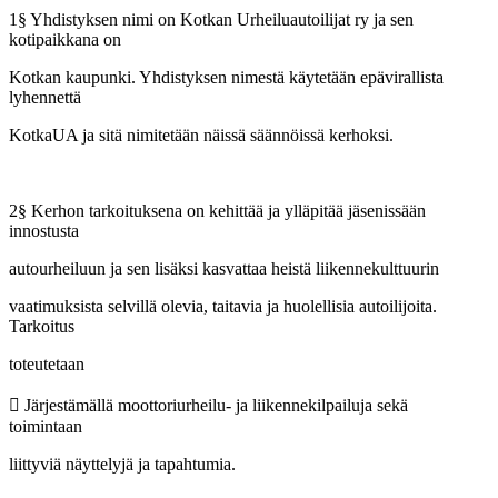
1§ Yhdistyksen nimi on Kotkan Urheiluautoilijat ry ja sen
kotipaikkana on
Kotkan kaupunki. Yhdistyksen nimestä käytetään epävirallista
lyhennettä
KotkaUA ja sitä nimitetään näissä säännöissä kerhoksi.
2§ Kerhon tarkoituksena on kehittää ja ylläpitää jäsenissään
innostusta
autourheiluun ja sen lisäksi kasvattaa heistä liikennekulttuurin
vaatimuksista selvillä olevia, taitavia ja huolellisia autoilijoita.
Tarkoitus
toteutetaan
 Järjestämällä moottoriurheilu- ja liikennekilpailuja sekä
toimintaan
liittyviä näyttelyjä ja tapahtumia.