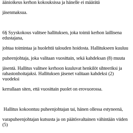
äänioikeus kerhon kokouksissa ja hänelle ei määrätä
jäsenmaksua.
6§ Syyskokous valitsee hallituksen, joka toimii kerhon laillisena
edustajana,
johtaa toimintaa ja huolehtii talouden hoidosta. Hallitukseen kuuluu
puheenjohtaja, joka valitaan vuosittain, sekä kahdeksan (8) muuta
jäsentä. Hallitus valitsee kerhoon kuuluvat henkilöt sihteeriksi ja
rahastonhoitajaksi. Hallituksen jäsenet valitaan kahdeksi (2)
vuodeksi
kerrallaan siten, että vuosittain puolet on erovuorossa.
Hallitus kokoontuu puheenjohtajan tai, hänen ollessa estyneenä,
varapuheenjohtajan kutsusta ja on päätösvaltainen vähintään viiden
(5)