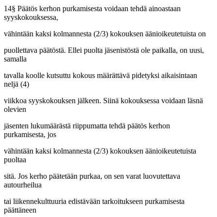
14§ Päätös kerhon purkamisesta voidaan tehdä ainoastaan
syyskokouksessa,
vähintään kaksi kolmannesta (2/3) kokouksen äänioikeutetuista on
puollettava päätöstä. Ellei puolta jäsenistöstä ole paikalla, on uusi,
samalla
tavalla koolle kutsuttu kokous määrättävä pidetyksi aikaisintaan
neljä (4)
viikkoa syyskokouksen jälkeen. Siinä kokouksessa voidaan läsnä
olevien
jäsenten lukumäärästä riippumatta tehdä päätös kerhon
purkamisesta, jos
vähintään kaksi kolmannesta (2/3) kokouksen äänioikeutetuista
puoltaa
sitä. Jos kerho päätetään purkaa, on sen varat luovutettava
autourheilua
tai liikennekulttuuria edistävään tarkoitukseen purkamisesta
päättäneen