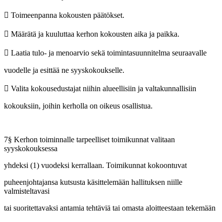
 Toimeenpanna kokousten päätökset.
 Määrätä ja kuuluttaa kerhon kokousten aika ja paikka.
 Laatia tulo- ja menoarvio sekä toimintasuunnitelma seuraavalle
vuodelle ja esittää ne syyskokoukselle.
 Valita kokousedustajat niihin alueellisiin ja valtakunnallisiin
kokouksiin, joihin kerholla on oikeus osallistua.
7§ Kerhon toiminnalle tarpeelliset toimikunnat valitaan
syyskokouksessa
yhdeksi (1) vuodeksi kerrallaan. Toimikunnat kokoontuvat
puheenjohtajansa kutsusta käsittelemään hallituksen niille
valmisteltavasi
tai suoritettavaksi antamia tehtäviä tai omasta aloitteestaan tekemään