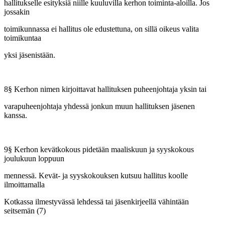
hallitukselle esityksiä niille kuuluvilla kerhon toiminta-aloilla. Jos
jossakin
toimikunnassa ei hallitus ole edustettuna, on sillä oikeus valita
toimikuntaa
yksi jäsenistään.
8§ Kerhon nimen kirjoittavat hallituksen puheenjohtaja yksin tai
varapuheenjohtaja yhdessä jonkun muun hallituksen jäsenen
kanssa.
9§ Kerhon kevätkokous pidetään maaliskuun ja syyskokous
joulukuun loppuun
mennessä. Kevät- ja syyskokouksen kutsuu hallitus koolle
ilmoittamalla
Kotkassa ilmestyvässä lehdessä tai jäsenkirjeellä vähintään
seitsemän (7)