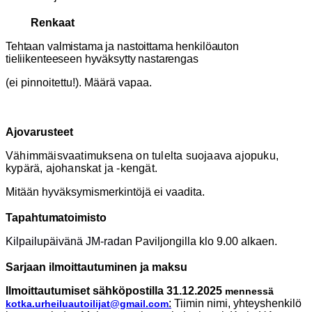
Renkaat
Tehtaan valmistama ja nastoittama henkilöauton
tieliikenteeseen hyväksytty nastarengas
(ei pinnoitettu!). Määrä vapaa.
Ajovarusteet
Vähimmäisvaatimuksena on tulelta suojaava ajopuku,
kypärä, ajohanskat ja -kengät.
Mitään hyväksymismerkintöjä ei vaadita.
Tapahtumatoimisto
Kilpailupäivänä JM-radan
Paviljongilla klo 9.00 alkaen.
Sarjaan ilmoittautuminen ja maksu
Ilmoittautumiset sähköpostilla 31.12.2025
mennessä
:
Tiimin nimi, yhteyshenkilö
kotka.urheiluautoilijat@gmail.com