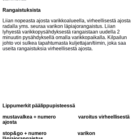
Rangaistuksista
Liian nopeasta ajosta varikkoalueella, virheellisestä ajosta
radalla yms. seuraa varikon läpiajorangaistus. Liian
lyhyestä varikkopysähdyksestä rangaistaan uudella 2
minuutin pysähdyksellä omalla varikkopaikalla. Kilpailun
johto voi sulkea tapahtumasta kuljettajan/tiimin, joka saa
useita rangaistuksia virheellisestä ajosta.
Lippumerkit päälippupisteessä
mustavalkea + numero varoitus virheellisestä
ajosta
stop&go + numero varikon
läpiajorangaistus