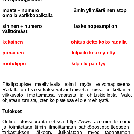
musta + numero 2min ylimääräinen stop
omalla varikkopaikalla
sininen + numero laske nopeampi ohi
välittömästi
keltainen ohituskielto koko radalla
punainen kilpailu keskeytetty
ruutulippu kilpailu päättyy
Päälippupiste maaliviivalla toimii myös valvontapisteenä.
Radalla on lisäksi kaksi valvontapistettä, joissa on keltainen
vilkkuvalo ilmoittamassa vaarasta ja ohituskiellosta. Valot
ohjataan tornista, joten ko pisteissä ei ole miehitystä.
Tulokset
Online tulosseuranta netissä:
https://www.race-monitor.com/
ja toimitetaan tiimin ilmoittamaan sähköpostiosoitteeseen
tarkastuksen jälkeen. Julkaistaan myös tapahtuman