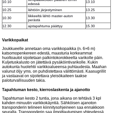
10.10
13.10
edessä
10.25
lähtöön järjestyminen
13.25
liikkeeltä lähtö master-auton
10.30
13.30
perästä
12.30
ajotapahtuma päättyy
15.30
Varikkopaikat
Joukkueelle annetaan oma varikkopaikka (n. 6×6 m)
katsomopenkereen edestä, maasturia korkeammat
huoltoautot sijoitetaan palkintokorokkeelta varikolle päin.
Kuljetuskalusto on jätettävä pysäköintivarikolle. Kukin
autokunta huolehtii varikkoalueensa puhtaudesta. Maahan
valunut öljy yms. on puhdistettava välittömästi. Kaasugrillit
ja vastaavat on sijoitettava yleisökaiteen taakse
paloturvallisuuden takia.
Tapahtuman kesto, kierroslaskenta ja ajanotto
Tapahtuman kesto 2 tuntia, jona aikana on tehtävä 3 kpl
kahden minuutin varikkokäyntiä. Sähköisen ajanoton
transponderin telineen kiinnitysohjeineen saa ennakkoon
seuralta. Transponderin saa ilmoittautumisen yhteydessä