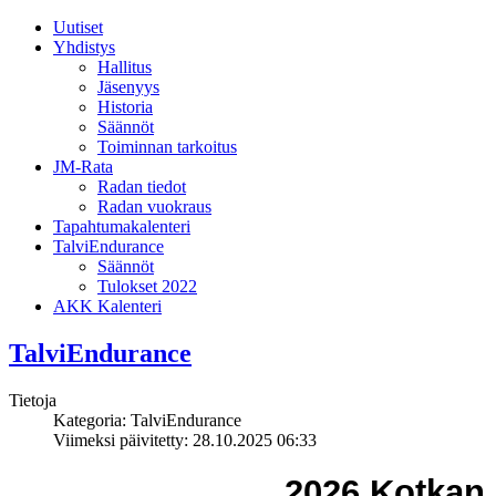
Uutiset
Yhdistys
Hallitus
Jäsenyys
Historia
Säännöt
Toiminnan tarkoitus
JM-Rata
Radan tiedot
Radan vuokraus
Tapahtumakalenteri
TalviEndurance
Säännöt
Tulokset 2022
AKK Kalenteri
TalviEndurance
Tietoja
Kategoria:
TalviEndurance
Viimeksi päivitetty: 28.10.2025 06:33
2026 Kotkan