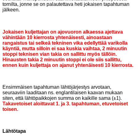
tornilta, jonne se on palautettava heti jokaisen tapahtuman
jälkeen.
Jokaisen kuljettajan on ajovuoron alkaessa ajettava
vähintään 10 kierrosta yhtenäisesti, ainoastaan
rangaistus tai selkeä tekninen vika edellyttää varikolla
käyntiä, mutta silloin ei saa kuskia vaihtaa, 2 minuutin
stoppi teknisen vian takia on sallittu myös tällöin.
Hinausten takia 2 minuutin stoppi ei ole siis sallittu,
ennen kuin kuljettaja on ajanut yhtenäisesti 10 kierrosta.
Ensimmäisen tapahtuman lähtöjärjestys arvotaan,
seuraaviin laaditaan ns. englantilaisen kaavan mukaan
siten, että lähtöpaikkojen summa on kaikille sama (±1).
Takavetoiset aloittavat 1. ja 3. tapahtuman, etuvetoiset
toisen.
Lähtötapa