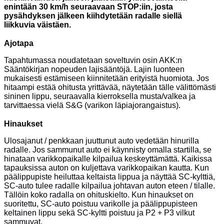
enintään 30 km/h seuraavaan STOP:iin, josta
pysähdyksen jälkeen kiihdytetään radalle siellä
liikkuvia väistäen.
Ajotapa
Tapahtumassa noudatetaan soveltuvin osin AKK:n
Sääntökirjan nopeuden lajisääntöjä. Lajin luonteen
mukaisesti estämiseen kiinnitetään erityistä huomiota. Jos
hitaampi estää ohitusta yrittävää, näytetään tälle välittömästi
sininen lippu, seuraavalla kierroksella musta/valkea ja
tarvittaessa vielä S&G (varikon läpiajorangaistus).
Hinaukset
Ulosajanut / penkkaan juuttunut auto vedetään hinurilla
radalle. Jos sammunut auto ei käynnisty omalla
startilla, se
hinataan varikkopaikalle kilpailua keskeyttämättä. Kaikissa
tapauksissa auton on kuljettava varikkopaikan kautta. Kun
päälippupiste heiluttaa keltaista lippua ja näyttää SC-kylttiä,
SC-auto tulee radalle kilpailua johtavan auton eteen / tilalle.
Tällöin koko radalla on ohituskielto. Kun hinaukset on
suoritettu, SC-auto poistuu varikolle ja päälippupisteen
keltainen lippu sekä SC-kyltti poistuu ja P2 + P3 vilkut
sammuvat.