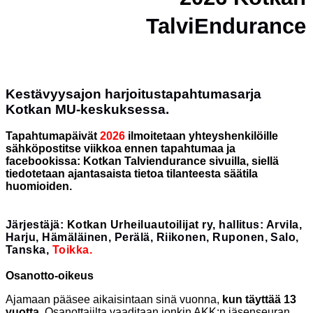
TalviEndurance
Kestävyysajon harjoitustapahtumasarja
Kotkan MU-keskuksessa.
Tapahtumapäivät
2026
ilmoitetaan yhteyshenkilöille
sähköpostitse viikkoa ennen tapahtumaa ja
facebookissa: Kotkan Talviendurance sivuilla, siellä
tiedotetaan ajantasaista tietoa tilanteesta säätila
huomioiden.
Järjestäjä:
Kotkan Urheiluautoilijat ry
, hallitus: Arvila,
Harju, Hämäläinen, Perälä, Riikonen, Ruponen, Salo,
Tanska,
Toikka.
Osanotto-oikeus
Ajamaan pääsee aikaisintaan sinä vuonna,
kun täyttää 13
vuotta
. Osanottajilta vaaditaan jonkin AKK:n jäsenseuran