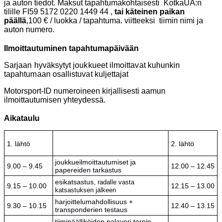
ja auton tiedot. Maksut tapahtumakohtaisesti KotkaUA:n
tilille FI59 5172 0220 1449 44 ,
tai käteinen paikan
päällä
,100 € / luokka / tapahtuma. viitteeksi tiimin nimi ja
auton numero.
Ilmoittautuminen tapahtumapäivään
Sarjaan hyväksytyt joukkueet ilmoittavat kuhunkin
tapahtumaan osallistuvat kuljettajat
Motorsport-ID numeroineen kirjallisesti aamun
ilmoittautumisen yhteydessä.
Aikataulu
1. lähtö
2. lähtö
joukkueilmoittautumiset ja
9.00 – 9.45
12.00 – 12.45
papereiden tarkastus
esikatsastus
,
radalle vasta
9.15 – 10.00
12.15 – 13.00
katsastuksen jälkeen
harjoittelumahdollisuus +
9.30 – 10.15
12.40 – 13.15
transponderien testaus
tiimipäälliköiden palaveri tornin