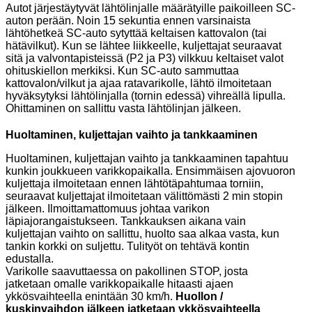
Autot järjestäytyvät lähtölinjalle määrätyille paikoilleen SC-
auton perään. Noin 15 sekuntia ennen varsinaista
lähtöhetkeä SC-auto sytyttää keltaisen kattovalon (tai
hätävilkut). Kun se lähtee liikkeelle, kuljettajat seuraavat
sitä ja valvontapisteissä (P2 ja P3) vilkkuu keltaiset valot
ohituskiellon merkiksi. Kun SC-auto sammuttaa
kattovalon/vilkut ja ajaa ratavarikolle, lähtö ilmoitetaan
hyväksytyksi lähtölinjalla (tornin edessä) vihreällä lipulla.
Ohittaminen on sallittu vasta lähtölinjan jälkeen.
Huoltaminen, kuljettajan vaihto ja tankkaaminen
Huoltaminen, kuljettajan vaihto ja tankkaaminen tapahtuu
kunkin joukkueen varikkopaikalla. Ensimmäisen ajovuoron
kuljettaja ilmoitetaan ennen lähtötäpahtumaa torniin,
seuraavat kuljettajat ilmoitetaan välittömästi 2 min stopin
jälkeen. Ilmoittamattomuus johtaa varikon
läpiajorangaistukseen. Tankkauksen aikana vain
kuljettajan vaihto on sallittu, huolto saa alkaa vasta, kun
tankin korkki on suljettu. Tulityöt on tehtävä kontin
edustalla.
Varikolle saavuttaessa on pakollinen STOP, josta
jatketaan omalle varikkopaikalle hitaasti ajaen
ykkösvaihteella enintään 30 km/h.
Huollon /
kuskinvaihdon jälkeen jatketaan ykkösvaihteella