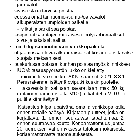
jarruvalot
·
sisustusta ei tarvitse poistaa
·
edessä omat tai huomio-/sumu-/päivävalot
alkuperäisten umpioiden paikalla
◦
vilkut ja parkit saa poistaa
·
lasipinnat sääntöjen mukaisesti, polykarbonaattiset
sivu- ja takalasit sallittu
·
min 6 kg sammutin vain varikkopaikalla
·
ohjaamossa olevia alkuperäisiä sähkösarjoja ei tarvitse
suojata mekaanisesti
·
puskurit saa poistaa, kunhan poistaa myös kiinnikkeet
·
HUOM: tasauspyörästön lukko on kielletty
·
minimi turvakehikko: AKK
säännöt 2021
8.3.1
Perusrakenne
lisättynä oviputki kuskin puolelle.
·
takavetoisiin sallitaan tavaratilaan max 50 kg
rautainen paino neljällä M10 (tai kahdella M10 U-)
pultilla kiinnitettynä.
·
Katsastus kilpailupäivänä omalla varikkopaikalla
ennen radalle pääsyä. Kirjataan puutteet, jotka on
korjattava: 1. ennen seuraavaa tapahtumaa, 2.
ennen seuraavaa kautta. Korjaamattomuus johtaa
20 kierroksen vähennyksestä tuloksiin jokaisesta
korjaamattomasta huomautuksesta.