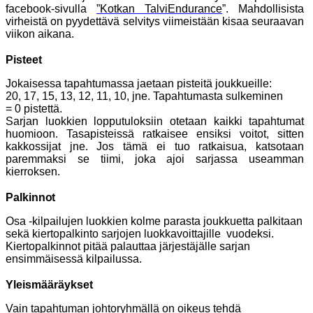
facebook-sivulla
”Kotkan TalviEndurance
”. Mahdollisista
virheistä on pyydettävä selvitys viimeistään kisaa seuraavan
viikon aikana.
Pisteet
Jokaisessa tapahtumassa jaetaan pisteitä joukkueille:
20, 17, 15, 13, 12, 11, 10, jne. Tapahtumasta sulkeminen
= 0 pistettä.
Sarjan luokkien lopputuloksiin otetaan kaikki tapahtumat
huomioon. Tasapisteissä ratkaisee ensiksi voitot, sitten
kakkossijat jne. Jos tämä ei tuo ratkaisua, katsotaan
paremmaksi se tiimi, joka ajoi sarjassa useamman
kierroksen.
Palkinnot
Osa -kilpailujen luokkien kolme parasta joukkuetta palkitaan
sekä kiertopalkinto sarjojen luokkavoittajille vuodeksi.
Kiertopalkinnot pitää palauttaa järjestäjälle sarjan
ensimmäisessä kilpailussa.
Yleismääräykset
Vain tapahtuman johtoryhmällä on oikeus tehdä