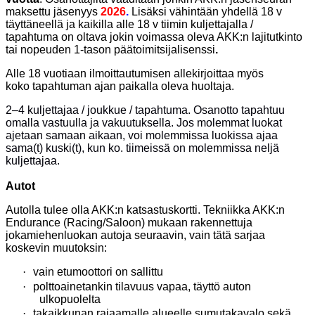
maksettu jäsenyys
2026
.
Lisäksi vähintään yhdellä 18 v
täyttäneellä ja kaikilla alle 18 v tiimin kuljettajalla /
tapahtuma on oltava jokin voimassa oleva AKK:n lajitutkinto
tai nopeuden
1-tason
päätoimitsijalisenssi
.
Alle 18 vuotiaan ilmoittautumisen allekirjoittaa myös
koko tapahtuman ajan paikalla oleva huoltaja.
2–4 kuljettajaa / joukkue / tapahtuma. Osanotto tapahtuu
omalla vastuulla ja vakuutuksella. Jos molemmat luokat
ajetaan samaan aikaan, voi molemmissa luokissa ajaa
sama(t) kuski(t), kun ko. tiimeissä on molemmissa neljä
kuljettajaa.
Autot
Autolla tulee olla AKK:n katsastuskortti. Tekniikka AKK:n
Endurance (Racing/Saloon) mukaan rakennettuja
jokamiehenluokan autoja seuraavin, vain tätä sarjaa
koskevin muutoksin:
·
vain etumoottori on sallittu
·
polttoainetankin tilavuus vapaa,
täyttö auton
ulkopuolelta
·
takaikkunan rajaamalle alueelle
sumutakavalo sekä