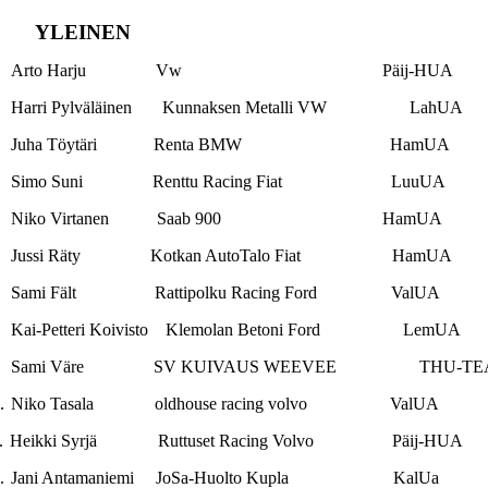
YLEINEN
Arto Harju Vw Päij-HUA
Harri Pylväläinen Kunnaksen Metalli VW LahUA
Juha Töytäri Renta BMW HamUA
Simo Suni Renttu Racing Fiat LuuUA
Niko Virtanen Saab 900 HamUA
Jussi Räty Kotkan AutoTalo Fiat HamUA
Sami Fält Rattipolku Racing Ford ValUA
Kai-Petteri Koivisto Klemolan Betoni Ford LemUA
Sami Väre SV KUIVAUS WEEVEE THU-TE
.
Niko Tasala oldhouse racing volvo ValUA
.
Heikki Syrjä Ruttuset Racing Volvo Päij-HUA
.
Jani Antamaniemi JoSa-Huolto Kupla KalUa