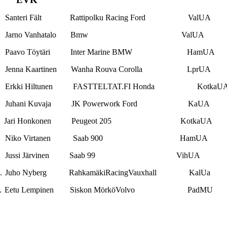
Santeri Fält Rattipolku Racing Ford ValUA
Jarno Vanhatalo Bmw ValUA
Paavo Töytäri Inter Marine BMW HamUA
Jenna Kaartinen Wanha Rouva Corolla LprUA
Erkki Hiltunen FASTTELTAT.FI Honda KotkaU
Juhani Kuvaja JK Powerwork Ford KaUA
Jari Honkonen Peugeot 205 KotkaUA
Niko Virtanen Saab 900 HamUA
Jussi Järvinen Saab 99 VihUA
.
Juho Nyberg RahkamäkiRacingVauxhall KalUa
.
Eetu Lempinen Siskon MörköVolvo PadMU