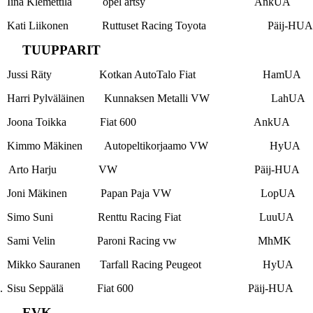
Iina Klemettilä opel ärtsy AnkUA
Kati Liikonen Ruttuset Racing Toyota Päij-HUA
TUUPPARIT
Jussi Räty Kotkan AutoTalo Fiat HamUA
Harri Pylväläinen Kunnaksen Metalli VW LahUA
Joona Toikka Fiat 600 AnkUA
Kimmo Mäkinen Autopeltikorjaamo VW HyUA
Arto Harju VW Päij-HUA
Joni Mäkinen Papan Paja VW LopUA
Simo Suni Renttu Racing Fiat LuuUA
Sami Velin Paroni Racing vw MhMK
Mikko Sauranen Tarfall Racing Peugeot HyUA
.
Sisu Seppälä Fiat 600 Päij-HUA
EVK