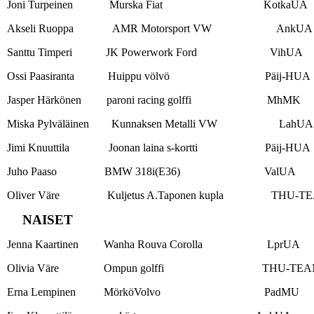
Joni Turpeinen Murska Fiat KotkaUA
Akseli Ruoppa AMR Motorsport VW AnkUA
Santtu Timperi JK Powerwork Ford VihUA
Ossi Paasiranta Huippu völvö Päij-HUA
Jasper Härkönen paroni racing golffi MhMK
Miska Pylväläinen Kunnaksen Metalli VW LahUA
Jimi Knuuttila Joonan laina s-kortti Päij-HUA
Juho Paaso BMW 318i(E36) ValUA
Oliver Väre Kuljetus A.Taponen kupla THU-T
NAISET
Jenna Kaartinen Wanha Rouva Corolla LprUA
Olivia Väre Ompun golffi THU-TEA
Erna Lempinen MörköVolvo PadMU