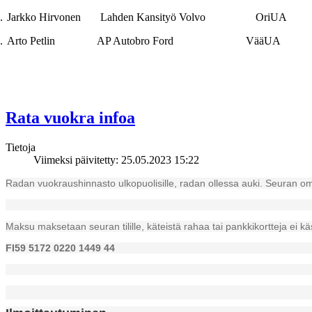
.
Jarkko Hirvonen Lahden Kansityö Volvo OriUA
.
Arto Petlin AP Autobro Ford Vää
Rata vuokra infoa
Tietoja
Viimeksi päivitetty: 25.05.2023 15:22
Radan vuokraushinnasto ulkopuolisille, radan ollessa auki. Seuran omat k
Maksu maksetaan seuran tilille, käteistä rahaa tai pankkikortteja ei käs
FI59 5172 0220 1449 44