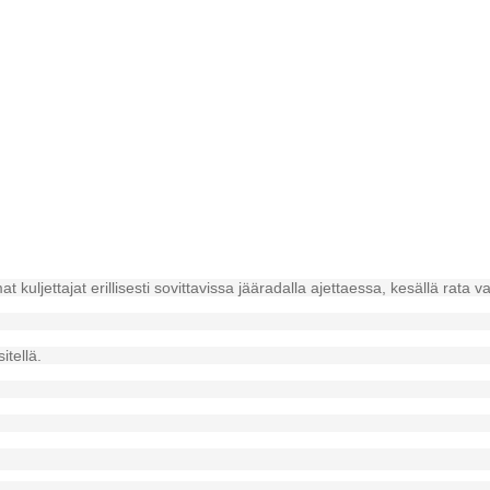
UA
uljettajat erillisesti sovittavissa jääradalla ajettaessa, kesällä rata v
itellä.