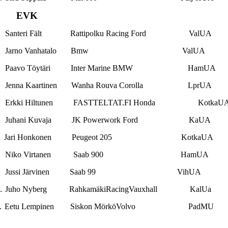
EVK
Santeri Fält Rattipolku Racing Ford ValUA
Jarno Vanhatalo Bmw ValUA
Paavo Töytäri Inter Marine BMW HamUA
Jenna Kaartinen Wanha Rouva Corolla LprUA
Erkki Hiltunen FASTTELTAT.FI Honda KotkaU
Juhani Kuvaja JK Powerwork Ford KaUA
Jari Honkonen Peugeot 205 KotkaUA
Niko Virtanen Saab 900 HamUA
Jussi Järvinen Saab 99 VihUA
.
Juho Nyberg RahkamäkiRacingVauxhall KalUa
.
Eetu Lempinen Siskon MörköVolvo PadMU