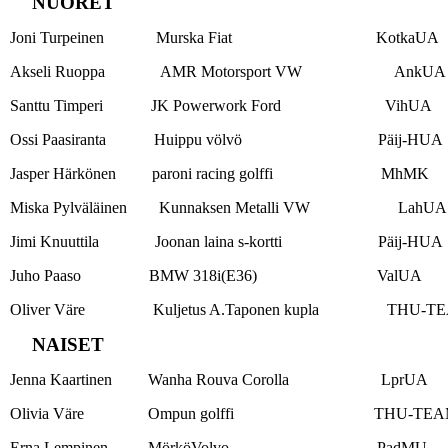
NUORET
Joni Turpeinen Murska Fiat KotkaUA
Akseli Ruoppa AMR Motorsport VW AnkUA
Santtu Timperi JK Powerwork Ford VihUA
Ossi Paasiranta Huippu völvö Päij-HUA
Jasper Härkönen paroni racing golffi MhMK
Miska Pylväläinen Kunnaksen Metalli VW LahUA
Jimi Knuuttila Joonan laina s-kortti Päij-HUA
Juho Paaso BMW 318i(E36) ValUA
Oliver Väre Kuljetus A.Taponen kupla THU-T
NAISET
Jenna Kaartinen Wanha Rouva Corolla LprUA
Olivia Väre Ompun golffi THU-TEA
Erna Lempinen MörköVolvo PadMU