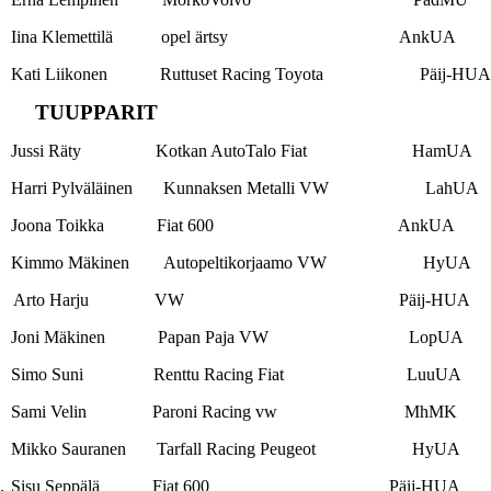
Iina Klemettilä opel ärtsy AnkUA
Kati Liikonen Ruttuset Racing Toyota Päij-HUA
TUUPPARIT
Jussi Räty Kotkan AutoTalo Fiat HamUA
Harri Pylväläinen Kunnaksen Metalli VW LahUA
Joona Toikka Fiat 600 AnkUA
Kimmo Mäkinen Autopeltikorjaamo VW HyUA
Arto Harju VW Päij-HUA
Joni Mäkinen Papan Paja VW LopUA
Simo Suni Renttu Racing Fiat LuuUA
Sami Velin Paroni Racing vw MhMK
Mikko Sauranen Tarfall Racing Peugeot HyUA
.
Sisu Seppälä Fiat 600 Päij-HUA