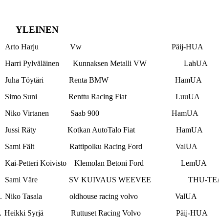
YLEINEN
Arto Harju Vw Päij-HUA
Harri Pylväläinen Kunnaksen Metalli VW LahUA
Juha Töytäri Renta BMW HamUA
Simo Suni Renttu Racing Fiat LuuUA
Niko Virtanen Saab 900 HamUA
Jussi Räty Kotkan AutoTalo Fiat HamUA
Sami Fält Rattipolku Racing Ford ValUA
Kai-Petteri Koivisto Klemolan Betoni Ford LemUA
Sami Väre SV KUIVAUS WEEVEE THU-TE
.
Niko Tasala oldhouse racing volvo ValUA
.
Heikki Syrjä Ruttuset Racing Volvo Päij-HUA